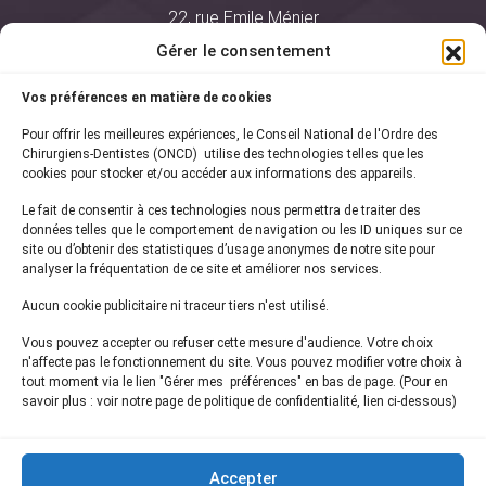
22, rue Emile Ménier
BP 2016
Gérer le consentement
75761 Paris Cedex 16
Vos préférences en matière de cookies
01 44 34 78 80
Pour offrir les meilleures expériences, le Conseil National de l'Ordre des
courrier@oncd.org
Chirurgiens-Dentistes (ONCD) utilise des technologies telles que les
cookies pour stocker et/ou accéder aux informations des appareils.
Le fait de consentir à ces technologies nous permettra de traiter des
Actualités
données telles que le comportement de navigation ou les ID uniques sur ce
Presse
site ou d’obtenir des statistiques d’usage anonymes de notre site pour
Informations légales
analyser la fréquentation de ce site et améliorer nos services.
Plan du site
Aucun cookie publicitaire ni traceur tiers n'est utilisé.
Nous contacter
Vous pouvez accepter ou refuser cette mesure d'audience. Votre choix
n'affecte pas le fonctionnement du site. Vous pouvez modifier votre choix à
tout moment via le lien "Gérer mes préférences" en bas de page. (Pour en
Inscrivez-vous à notre
newsletter
savoir plus : voir notre page de politique de confidentialité, lien ci-dessous)
et recevez les dernières actualités de l'ONCD
Accepter