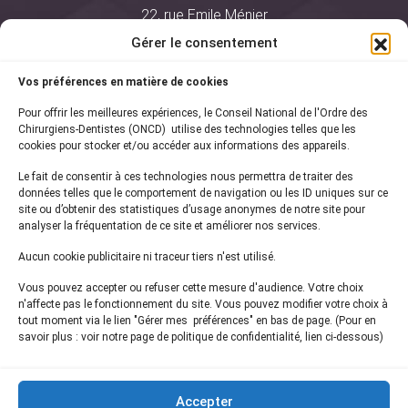
22, rue Emile Ménier
BP 2016
Gérer le consentement
75761 Paris Cedex 16
Vos préférences en matière de cookies
01 44 34 78 80
Pour offrir les meilleures expériences, le Conseil National de l'Ordre des
courrier@oncd.org
Chirurgiens-Dentistes (ONCD) utilise des technologies telles que les
cookies pour stocker et/ou accéder aux informations des appareils.
Le fait de consentir à ces technologies nous permettra de traiter des
Actualités
données telles que le comportement de navigation ou les ID uniques sur ce
Presse
site ou d’obtenir des statistiques d’usage anonymes de notre site pour
Informations légales
analyser la fréquentation de ce site et améliorer nos services.
Plan du site
Aucun cookie publicitaire ni traceur tiers n'est utilisé.
Nous contacter
Vous pouvez accepter ou refuser cette mesure d'audience. Votre choix
n'affecte pas le fonctionnement du site. Vous pouvez modifier votre choix à
tout moment via le lien "Gérer mes préférences" en bas de page. (Pour en
Inscrivez-vous à notre
newsletter
savoir plus : voir notre page de politique de confidentialité, lien ci-dessous)
et recevez les dernières actualités de l'ONCD
Accepter