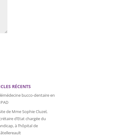
ICLES RÉCENTS
lémédecine bucco-dentaire en
HPAD
site de Mme Sophie Cluzel,
crétaire d’Etat chargée du
ndicap, à l’hôpital de
âtellereault