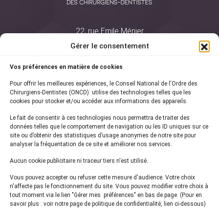
22, rue Emile Ménier
BP 2016
Gérer le consentement
75761 Paris Cedex 16
Vos préférences en matière de cookies
01 44 34 78 80
Pour offrir les meilleures expériences, le Conseil National de l'Ordre des
courrier@oncd.org
Chirurgiens-Dentistes (ONCD) utilise des technologies telles que les
cookies pour stocker et/ou accéder aux informations des appareils.
Le fait de consentir à ces technologies nous permettra de traiter des
Actualités
données telles que le comportement de navigation ou les ID uniques sur ce
Presse
site ou d’obtenir des statistiques d’usage anonymes de notre site pour
Informations légales
analyser la fréquentation de ce site et améliorer nos services.
Plan du site
Aucun cookie publicitaire ni traceur tiers n'est utilisé.
Nous contacter
Vous pouvez accepter ou refuser cette mesure d'audience. Votre choix
n'affecte pas le fonctionnement du site. Vous pouvez modifier votre choix à
tout moment via le lien "Gérer mes préférences" en bas de page. (Pour en
Inscrivez-vous à notre
newsletter
savoir plus : voir notre page de politique de confidentialité, lien ci-dessous)
et recevez les dernières actualités de l'ONCD