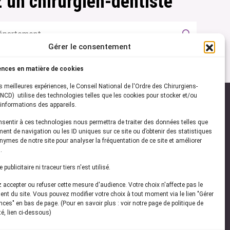
 un chirurgien-dentiste
Gérer le consentement
ences en matière de cookies
es meilleures expériences, le Conseil National de l'Ordre des Chirurgiens-
NCD) utilise des technologies telles que les cookies pour stocker et/ou
informations des appareils.
onsentir à ces technologies nous permettra de traiter des données telles que
ez-vous à notre
newsletter
ent de navigation ou les ID uniques sur ce site ou d’obtenir des statistiques
ymes de notre site pour analyser la fréquentation de ce site et améliorer
vez les dernières actualités de l'ONCD
.
publicitaire ni traceur tiers n'est utilisé.
accepter ou refuser cette mesure d'audience. Votre choix n'affecte pas le
nt du site. Vous pouvez modifier votre choix à tout moment via le lien "Gérer
ces" en bas de page. (Pour en savoir plus : voir notre page de politique de
té, lien ci-dessous)
Restez connecté