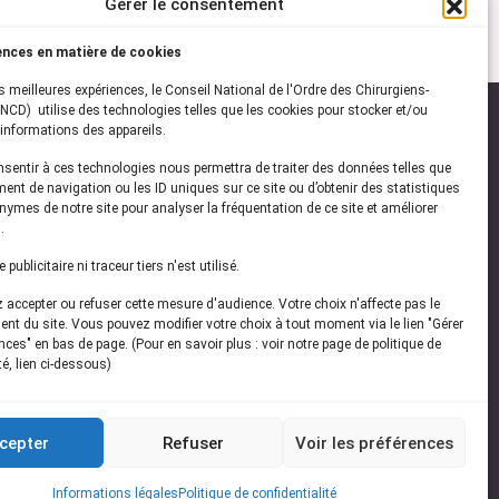
Gérer le consentement
ences en matière de cookies
es meilleures expériences, le Conseil National de l'Ordre des Chirurgiens-
NCD) utilise des technologies telles que les cookies pour stocker et/ou
informations des appareils.
onsentir à ces technologies nous permettra de traiter des données telles que
ez-vous à notre
newsletter
ent de navigation ou les ID uniques sur ce site ou d’obtenir des statistiques
ymes de notre site pour analyser la fréquentation de ce site et améliorer
vez les dernières actualités de l'ONCD
.
publicitaire ni traceur tiers n'est utilisé.
accepter ou refuser cette mesure d'audience. Votre choix n'affecte pas le
nt du site. Vous pouvez modifier votre choix à tout moment via le lien "Gérer
ces" en bas de page. (Pour en savoir plus : voir notre page de politique de
té, lien ci-dessous)
Restez connecté
cepter
Refuser
Voir les préférences
Informations légales
Politique de confidentialité