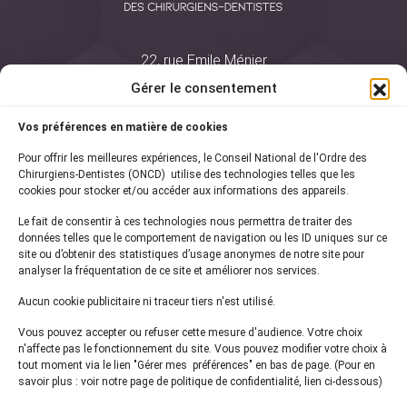
22, rue Emile Ménier
BP 2016
Gérer le consentement
75761 Paris Cedex 16
Vos préférences en matière de cookies
01 44 34 78 80
Pour offrir les meilleures expériences, le Conseil National de l'Ordre des
courrier@oncd.org
Chirurgiens-Dentistes (ONCD) utilise des technologies telles que les
cookies pour stocker et/ou accéder aux informations des appareils.
Le fait de consentir à ces technologies nous permettra de traiter des
Actualités
données telles que le comportement de navigation ou les ID uniques sur ce
Presse
site ou d’obtenir des statistiques d’usage anonymes de notre site pour
Informations légales
analyser la fréquentation de ce site et améliorer nos services.
Plan du site
Aucun cookie publicitaire ni traceur tiers n'est utilisé.
Nous contacter
Vous pouvez accepter ou refuser cette mesure d'audience. Votre choix
n'affecte pas le fonctionnement du site. Vous pouvez modifier votre choix à
tout moment via le lien "Gérer mes préférences" en bas de page. (Pour en
Inscrivez-vous à notre
newsletter
savoir plus : voir notre page de politique de confidentialité, lien ci-dessous)
et recevez les dernières actualités de l'ONCD