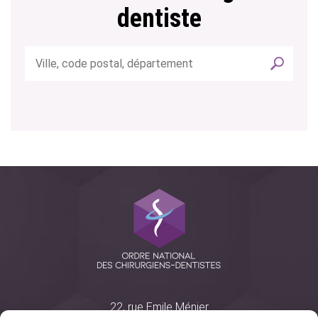
dentiste
22, rue Emile Ménier