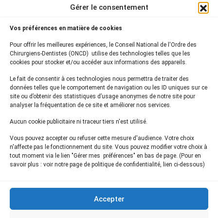
BP 2016
Gérer le consentement
75761 Paris Cedex 16
Vos préférences en matière de cookies
01 44 34 78 80
Pour offrir les meilleures expériences, le Conseil National de l'Ordre des
courrier@oncd.org
Chirurgiens-Dentistes (ONCD) utilise des technologies telles que les
cookies pour stocker et/ou accéder aux informations des appareils.
Le fait de consentir à ces technologies nous permettra de traiter des
Actualités
données telles que le comportement de navigation ou les ID uniques sur ce
Presse
site ou d’obtenir des statistiques d’usage anonymes de notre site pour
Informations légales
analyser la fréquentation de ce site et améliorer nos services.
Plan du site
Aucun cookie publicitaire ni traceur tiers n'est utilisé.
Nous contacter
Vous pouvez accepter ou refuser cette mesure d'audience. Votre choix
n'affecte pas le fonctionnement du site. Vous pouvez modifier votre choix à
tout moment via le lien "Gérer mes préférences" en bas de page. (Pour en
Inscrivez-vous à notre
newsletter
savoir plus : voir notre page de politique de confidentialité, lien ci-dessous)
et recevez les dernières actualités de l'ONCD
Accepter