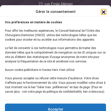
22, rue Emile Ménier
BP 2016
Gérer le consentement
75761 Paris Cedex 16
Vos préférences en matière de cookies
01 44 34 78 80
Pour offrir les meilleures expériences, le Conseil National de l'Ordre des
courrier@oncd.org
Chirurgiens-Dentistes (ONCD) utilise des technologies telles que les
cookies pour stocker et/ou accéder aux informations des appareils.
Le fait de consentir à ces technologies nous permettra de traiter des
Actualités
données telles que le comportement de navigation ou les ID uniques sur ce
Presse
site ou d’obtenir des statistiques d’usage anonymes de notre site pour
Informations légales
analyser la fréquentation de ce site et améliorer nos services.
Plan du site
Aucun cookie publicitaire ni traceur tiers n'est utilisé.
Nous contacter
Vous pouvez accepter ou refuser cette mesure d'audience. Votre choix
n'affecte pas le fonctionnement du site. Vous pouvez modifier votre choix à
tout moment via le lien "Gérer mes préférences" en bas de page. (Pour en
Inscrivez-vous à notre
newsletter
savoir plus : voir notre page de politique de confidentialité, lien ci-dessous)
et recevez les dernières actualités de l'ONCD
Accepter