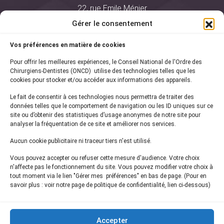
22, rue Emile Ménier
BP 2016
Gérer le consentement
75761 Paris Cedex 16
Vos préférences en matière de cookies
01 44 34 78 80
Pour offrir les meilleures expériences, le Conseil National de l'Ordre des
courrier@oncd.org
Chirurgiens-Dentistes (ONCD) utilise des technologies telles que les
cookies pour stocker et/ou accéder aux informations des appareils.
Le fait de consentir à ces technologies nous permettra de traiter des
Actualités
données telles que le comportement de navigation ou les ID uniques sur ce
Presse
site ou d’obtenir des statistiques d’usage anonymes de notre site pour
Informations légales
analyser la fréquentation de ce site et améliorer nos services.
Plan du site
Aucun cookie publicitaire ni traceur tiers n'est utilisé.
Nous contacter
Vous pouvez accepter ou refuser cette mesure d'audience. Votre choix
n'affecte pas le fonctionnement du site. Vous pouvez modifier votre choix à
tout moment via le lien "Gérer mes préférences" en bas de page. (Pour en
Inscrivez-vous à notre
newsletter
savoir plus : voir notre page de politique de confidentialité, lien ci-dessous)
et recevez les dernières actualités de l'ONCD
Accepter