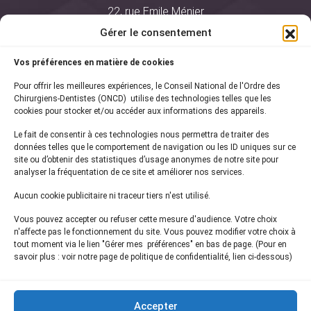
22, rue Emile Ménier
BP 2016
Gérer le consentement
75761 Paris Cedex 16
Vos préférences en matière de cookies
01 44 34 78 80
Pour offrir les meilleures expériences, le Conseil National de l'Ordre des
courrier@oncd.org
Chirurgiens-Dentistes (ONCD) utilise des technologies telles que les
cookies pour stocker et/ou accéder aux informations des appareils.
Le fait de consentir à ces technologies nous permettra de traiter des
Actualités
données telles que le comportement de navigation ou les ID uniques sur ce
Presse
site ou d’obtenir des statistiques d’usage anonymes de notre site pour
Informations légales
analyser la fréquentation de ce site et améliorer nos services.
Plan du site
Aucun cookie publicitaire ni traceur tiers n'est utilisé.
Nous contacter
Vous pouvez accepter ou refuser cette mesure d'audience. Votre choix
n'affecte pas le fonctionnement du site. Vous pouvez modifier votre choix à
tout moment via le lien "Gérer mes préférences" en bas de page. (Pour en
Inscrivez-vous à notre
newsletter
savoir plus : voir notre page de politique de confidentialité, lien ci-dessous)
et recevez les dernières actualités de l'ONCD
Accepter