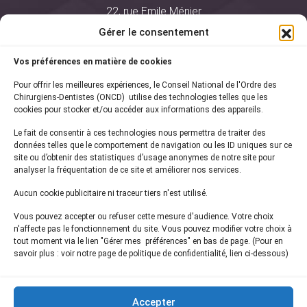
22, rue Emile Ménier
BP 2016
Gérer le consentement
75761 Paris Cedex 16
Vos préférences en matière de cookies
01 44 34 78 80
Pour offrir les meilleures expériences, le Conseil National de l'Ordre des
courrier@oncd.org
Chirurgiens-Dentistes (ONCD) utilise des technologies telles que les
cookies pour stocker et/ou accéder aux informations des appareils.
Le fait de consentir à ces technologies nous permettra de traiter des
Actualités
données telles que le comportement de navigation ou les ID uniques sur ce
Presse
site ou d’obtenir des statistiques d’usage anonymes de notre site pour
Informations légales
analyser la fréquentation de ce site et améliorer nos services.
Plan du site
Aucun cookie publicitaire ni traceur tiers n'est utilisé.
Nous contacter
Vous pouvez accepter ou refuser cette mesure d'audience. Votre choix
n'affecte pas le fonctionnement du site. Vous pouvez modifier votre choix à
tout moment via le lien "Gérer mes préférences" en bas de page. (Pour en
Inscrivez-vous à notre
newsletter
savoir plus : voir notre page de politique de confidentialité, lien ci-dessous)
et recevez les dernières actualités de l'ONCD
Accepter