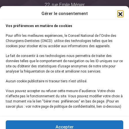
22, rue Emile Ménier
BP 2016
Gérer le consentement
75761 Paris Cedex 16
Vos préférences en matière de cookies
01 44 34 78 80
Pour offrir les meilleures expériences, le Conseil National de l'Ordre des
courrier@oncd.org
Chirurgiens-Dentistes (ONCD) utilise des technologies telles que les
cookies pour stocker et/ou accéder aux informations des appareils.
Le fait de consentir à ces technologies nous permettra de traiter des
Actualités
données telles que le comportement de navigation ou les ID uniques sur ce
Presse
site ou d’obtenir des statistiques d’usage anonymes de notre site pour
Informations légales
analyser la fréquentation de ce site et améliorer nos services.
Plan du site
Aucun cookie publicitaire ni traceur tiers n'est utilisé.
Nous contacter
Vous pouvez accepter ou refuser cette mesure d'audience. Votre choix
n'affecte pas le fonctionnement du site. Vous pouvez modifier votre choix à
tout moment via le lien "Gérer mes préférences" en bas de page. (Pour en
Inscrivez-vous à notre
newsletter
savoir plus : voir notre page de politique de confidentialité, lien ci-dessous)
et recevez les dernières actualités de l'ONCD
Accepter