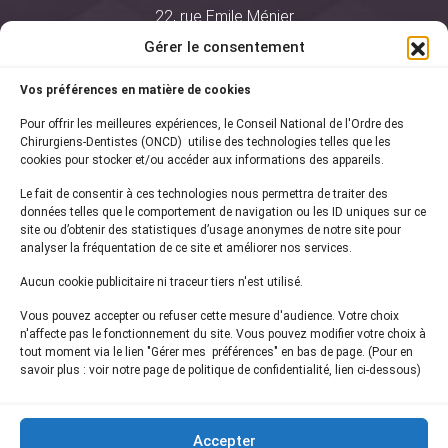
22, rue Emile Ménier
BP 2016
Gérer le consentement
75761 Paris Cedex 16
Vos préférences en matière de cookies
01 44 34 78 80
Pour offrir les meilleures expériences, le Conseil National de l'Ordre des
courrier@oncd.org
Chirurgiens-Dentistes (ONCD) utilise des technologies telles que les
cookies pour stocker et/ou accéder aux informations des appareils.
Le fait de consentir à ces technologies nous permettra de traiter des
Actualités
données telles que le comportement de navigation ou les ID uniques sur ce
Presse
site ou d’obtenir des statistiques d’usage anonymes de notre site pour
Informations légales
analyser la fréquentation de ce site et améliorer nos services.
Plan du site
Aucun cookie publicitaire ni traceur tiers n'est utilisé.
Nous contacter
Vous pouvez accepter ou refuser cette mesure d'audience. Votre choix
n'affecte pas le fonctionnement du site. Vous pouvez modifier votre choix à
tout moment via le lien "Gérer mes préférences" en bas de page. (Pour en
Inscrivez-vous à notre
newsletter
savoir plus : voir notre page de politique de confidentialité, lien ci-dessous)
et recevez les dernières actualités de l'ONCD
Accepter