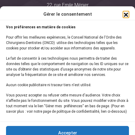
22, rue Emile Ménier
BP 2016
Gérer le consentement
75761 Paris Cedex 16
Vos préférences en matière de cookies
01 44 34 78 80
Pour offrir les meilleures expériences, le Conseil National de l'Ordre des
courrier@oncd.org
Chirurgiens-Dentistes (ONCD) utilise des technologies telles que les
cookies pour stocker et/ou accéder aux informations des appareils.
Le fait de consentir à ces technologies nous permettra de traiter des
Actualités
données telles que le comportement de navigation ou les ID uniques sur ce
Presse
site ou d’obtenir des statistiques d’usage anonymes de notre site pour
Informations légales
analyser la fréquentation de ce site et améliorer nos services.
Plan du site
Aucun cookie publicitaire ni traceur tiers n'est utilisé.
Nous contacter
Vous pouvez accepter ou refuser cette mesure d'audience. Votre choix
n'affecte pas le fonctionnement du site. Vous pouvez modifier votre choix à
tout moment via le lien "Gérer mes préférences" en bas de page. (Pour en
Inscrivez-vous à notre
newsletter
savoir plus : voir notre page de politique de confidentialité, lien ci-dessous)
et recevez les dernières actualités de l'ONCD
Accepter