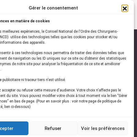
Gérer le consentement
ences en matière de cookies
es meilleures expériences, le Conseil National de l'Ordre des Chirurgiens-
NCD) utilise des technologies telles que les cookies pour stocker et/ou
informations des appareils.
onsentir à ces technologies nous permettra de traiter des données telles que
ez-vous à notre
newsletter
ent de navigation ou les ID uniques sur ce site ou d’obtenir des statistiques
ymes de notre site pour analyser la fréquentation de ce site et améliorer
vez les dernières actualités de l'ONCD
.
publicitaire ni traceur tiers n'est utilisé.
accepter ou refuser cette mesure d'audience. Votre choix n'affecte pas le
nt du site. Vous pouvez modifier votre choix à tout moment via le lien "Gérer
ces" en bas de page. (Pour en savoir plus : voir notre page de politique de
té, lien ci-dessous)
Restez connecté
cepter
Refuser
Voir les préférences