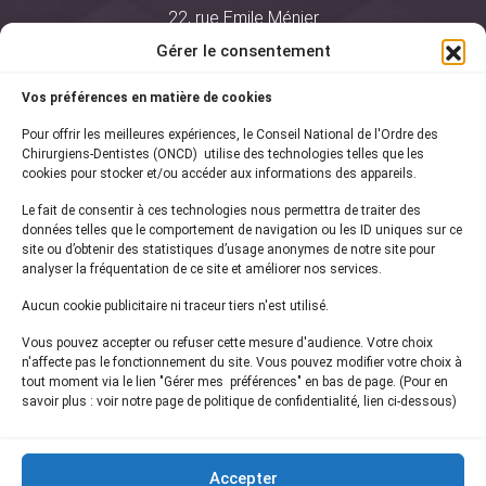
22, rue Emile Ménier
BP 2016
Gérer le consentement
75761 Paris Cedex 16
Vos préférences en matière de cookies
01 44 34 78 80
Pour offrir les meilleures expériences, le Conseil National de l'Ordre des
courrier@oncd.org
Chirurgiens-Dentistes (ONCD) utilise des technologies telles que les
cookies pour stocker et/ou accéder aux informations des appareils.
Le fait de consentir à ces technologies nous permettra de traiter des
Actualités
données telles que le comportement de navigation ou les ID uniques sur ce
Presse
site ou d’obtenir des statistiques d’usage anonymes de notre site pour
Informations légales
analyser la fréquentation de ce site et améliorer nos services.
Plan du site
Aucun cookie publicitaire ni traceur tiers n'est utilisé.
Nous contacter
Vous pouvez accepter ou refuser cette mesure d'audience. Votre choix
n'affecte pas le fonctionnement du site. Vous pouvez modifier votre choix à
tout moment via le lien "Gérer mes préférences" en bas de page. (Pour en
Inscrivez-vous à notre
newsletter
savoir plus : voir notre page de politique de confidentialité, lien ci-dessous)
et recevez les dernières actualités de l'ONCD
Accepter