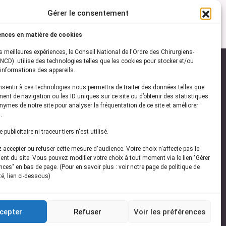
Gérer le consentement
ences en matière de cookies
es meilleures expériences, le Conseil National de l'Ordre des Chirurgiens-
NCD) utilise des technologies telles que les cookies pour stocker et/ou
informations des appareils.
onsentir à ces technologies nous permettra de traiter des données telles que
ez-vous à notre
newsletter
ent de navigation ou les ID uniques sur ce site ou d’obtenir des statistiques
ymes de notre site pour analyser la fréquentation de ce site et améliorer
vez les dernières actualités de l'ONCD
.
publicitaire ni traceur tiers n'est utilisé.
accepter ou refuser cette mesure d'audience. Votre choix n'affecte pas le
nt du site. Vous pouvez modifier votre choix à tout moment via le lien "Gérer
ces" en bas de page. (Pour en savoir plus : voir notre page de politique de
té, lien ci-dessous)
Restez connecté
cepter
Refuser
Voir les préférences