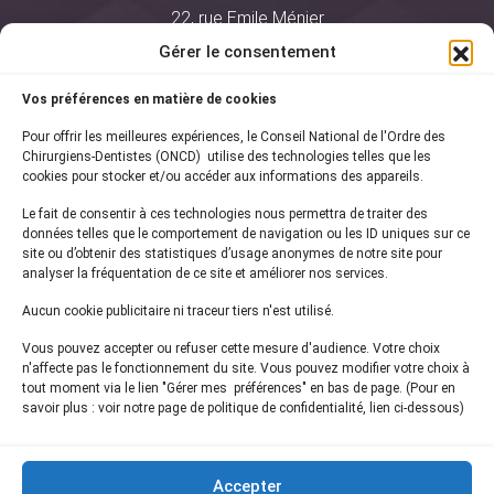
22, rue Emile Ménier
BP 2016
Gérer le consentement
75761 Paris Cedex 16
Vos préférences en matière de cookies
01 44 34 78 80
Pour offrir les meilleures expériences, le Conseil National de l'Ordre des
courrier@oncd.org
Chirurgiens-Dentistes (ONCD) utilise des technologies telles que les
cookies pour stocker et/ou accéder aux informations des appareils.
Le fait de consentir à ces technologies nous permettra de traiter des
Actualités
données telles que le comportement de navigation ou les ID uniques sur ce
Presse
site ou d’obtenir des statistiques d’usage anonymes de notre site pour
Informations légales
analyser la fréquentation de ce site et améliorer nos services.
Plan du site
Aucun cookie publicitaire ni traceur tiers n'est utilisé.
Nous contacter
Vous pouvez accepter ou refuser cette mesure d'audience. Votre choix
n'affecte pas le fonctionnement du site. Vous pouvez modifier votre choix à
tout moment via le lien "Gérer mes préférences" en bas de page. (Pour en
Inscrivez-vous à notre
newsletter
savoir plus : voir notre page de politique de confidentialité, lien ci-dessous)
et recevez les dernières actualités de l'ONCD
Accepter