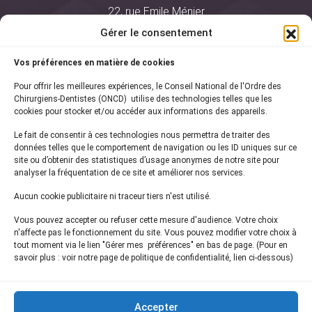
22, rue Emile Ménier
BP 2016
Gérer le consentement
75761 Paris Cedex 16
Vos préférences en matière de cookies
01 44 34 78 80
Pour offrir les meilleures expériences, le Conseil National de l'Ordre des
courrier@oncd.org
Chirurgiens-Dentistes (ONCD) utilise des technologies telles que les
cookies pour stocker et/ou accéder aux informations des appareils.
Le fait de consentir à ces technologies nous permettra de traiter des
Actualités
données telles que le comportement de navigation ou les ID uniques sur ce
Presse
site ou d’obtenir des statistiques d’usage anonymes de notre site pour
Informations légales
analyser la fréquentation de ce site et améliorer nos services.
Plan du site
Aucun cookie publicitaire ni traceur tiers n'est utilisé.
Nous contacter
Vous pouvez accepter ou refuser cette mesure d'audience. Votre choix
n'affecte pas le fonctionnement du site. Vous pouvez modifier votre choix à
tout moment via le lien "Gérer mes préférences" en bas de page. (Pour en
Inscrivez-vous à notre
newsletter
savoir plus : voir notre page de politique de confidentialité, lien ci-dessous)
et recevez les dernières actualités de l'ONCD
Accepter