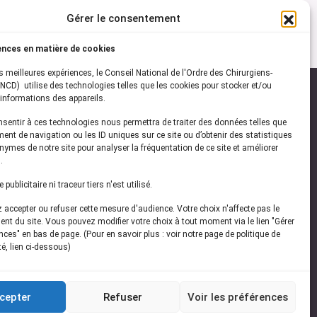
Gérer le consentement
ences en matière de cookies
es meilleures expériences, le Conseil National de l'Ordre des Chirurgiens-
NCD) utilise des technologies telles que les cookies pour stocker et/ou
informations des appareils.
onsentir à ces technologies nous permettra de traiter des données telles que
ez-vous à notre
newsletter
ent de navigation ou les ID uniques sur ce site ou d’obtenir des statistiques
ymes de notre site pour analyser la fréquentation de ce site et améliorer
vez les dernières actualités de l'ONCD
.
publicitaire ni traceur tiers n'est utilisé.
accepter ou refuser cette mesure d'audience. Votre choix n'affecte pas le
nt du site. Vous pouvez modifier votre choix à tout moment via le lien "Gérer
ces" en bas de page. (Pour en savoir plus : voir notre page de politique de
té, lien ci-dessous)
Restez connecté
cepter
Refuser
Voir les préférences