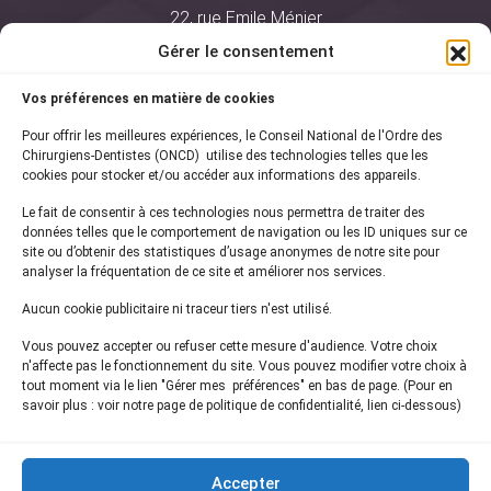
22, rue Emile Ménier
BP 2016
Gérer le consentement
75761 Paris Cedex 16
Vos préférences en matière de cookies
01 44 34 78 80
Pour offrir les meilleures expériences, le Conseil National de l'Ordre des
courrier@oncd.org
Chirurgiens-Dentistes (ONCD) utilise des technologies telles que les
cookies pour stocker et/ou accéder aux informations des appareils.
Le fait de consentir à ces technologies nous permettra de traiter des
Actualités
données telles que le comportement de navigation ou les ID uniques sur ce
Presse
site ou d’obtenir des statistiques d’usage anonymes de notre site pour
Informations légales
analyser la fréquentation de ce site et améliorer nos services.
Plan du site
Aucun cookie publicitaire ni traceur tiers n'est utilisé.
Nous contacter
Vous pouvez accepter ou refuser cette mesure d'audience. Votre choix
n'affecte pas le fonctionnement du site. Vous pouvez modifier votre choix à
tout moment via le lien "Gérer mes préférences" en bas de page. (Pour en
Inscrivez-vous à notre
newsletter
savoir plus : voir notre page de politique de confidentialité, lien ci-dessous)
et recevez les dernières actualités de l'ONCD
Accepter