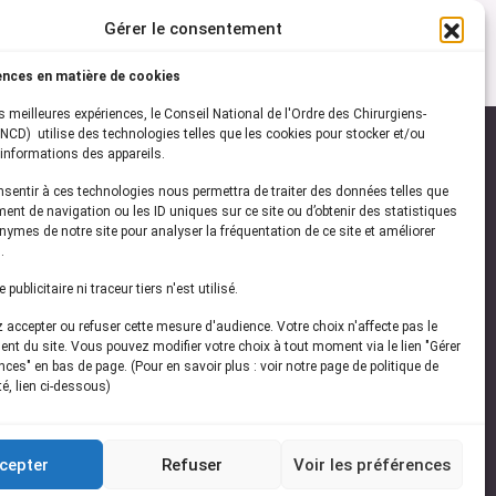
Gérer le consentement
ences en matière de cookies
es meilleures expériences, le Conseil National de l'Ordre des Chirurgiens-
NCD) utilise des technologies telles que les cookies pour stocker et/ou
informations des appareils.
onsentir à ces technologies nous permettra de traiter des données telles que
ez-vous à notre
newsletter
ent de navigation ou les ID uniques sur ce site ou d’obtenir des statistiques
ymes de notre site pour analyser la fréquentation de ce site et améliorer
vez les dernières actualités de l'ONCD
.
publicitaire ni traceur tiers n'est utilisé.
accepter ou refuser cette mesure d'audience. Votre choix n'affecte pas le
nt du site. Vous pouvez modifier votre choix à tout moment via le lien "Gérer
ces" en bas de page. (Pour en savoir plus : voir notre page de politique de
té, lien ci-dessous)
Restez connecté
cepter
Refuser
Voir les préférences