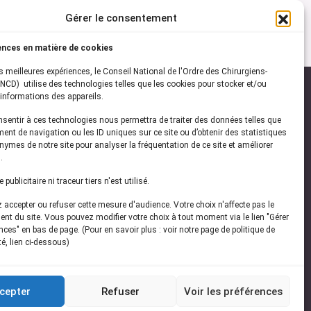
Gérer le consentement
ences en matière de cookies
es meilleures expériences, le Conseil National de l'Ordre des Chirurgiens-
NCD) utilise des technologies telles que les cookies pour stocker et/ou
informations des appareils.
onsentir à ces technologies nous permettra de traiter des données telles que
ez-vous à notre
newsletter
ent de navigation ou les ID uniques sur ce site ou d’obtenir des statistiques
ymes de notre site pour analyser la fréquentation de ce site et améliorer
vez les dernières actualités de l'ONCD
.
publicitaire ni traceur tiers n'est utilisé.
accepter ou refuser cette mesure d'audience. Votre choix n'affecte pas le
nt du site. Vous pouvez modifier votre choix à tout moment via le lien "Gérer
ces" en bas de page. (Pour en savoir plus : voir notre page de politique de
té, lien ci-dessous)
Restez connecté
cepter
Refuser
Voir les préférences