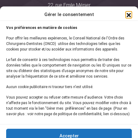
22, rue Emile Ménier
BP 2016
Gérer le consentement
75761 Paris Cedex 16
Vos préférences en matière de cookies
01 44 34 78 80
Pour offrir les meilleures expériences, le Conseil National de l'Ordre des
courrier@oncd.org
Chirurgiens-Dentistes (ONCD) utilise des technologies telles que les
cookies pour stocker et/ou accéder aux informations des appareils.
Le fait de consentir à ces technologies nous permettra de traiter des
Actualités
données telles que le comportement de navigation ou les ID uniques sur ce
Presse
site ou d’obtenir des statistiques d’usage anonymes de notre site pour
Informations légales
analyser la fréquentation de ce site et améliorer nos services.
Plan du site
Aucun cookie publicitaire ni traceur tiers n'est utilisé.
Nous contacter
Vous pouvez accepter ou refuser cette mesure d'audience. Votre choix
n'affecte pas le fonctionnement du site. Vous pouvez modifier votre choix à
tout moment via le lien "Gérer mes préférences" en bas de page. (Pour en
Inscrivez-vous à notre
newsletter
savoir plus : voir notre page de politique de confidentialité, lien ci-dessous)
et recevez les dernières actualités de l'ONCD
Accepter