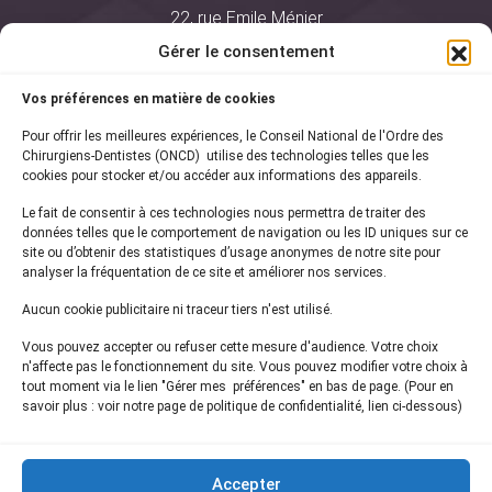
22, rue Emile Ménier
BP 2016
Gérer le consentement
75761 Paris Cedex 16
Vos préférences en matière de cookies
01 44 34 78 80
Pour offrir les meilleures expériences, le Conseil National de l'Ordre des
courrier@oncd.org
Chirurgiens-Dentistes (ONCD) utilise des technologies telles que les
cookies pour stocker et/ou accéder aux informations des appareils.
Le fait de consentir à ces technologies nous permettra de traiter des
Actualités
données telles que le comportement de navigation ou les ID uniques sur ce
Presse
site ou d’obtenir des statistiques d’usage anonymes de notre site pour
Informations légales
analyser la fréquentation de ce site et améliorer nos services.
Plan du site
Aucun cookie publicitaire ni traceur tiers n'est utilisé.
Nous contacter
Vous pouvez accepter ou refuser cette mesure d'audience. Votre choix
n'affecte pas le fonctionnement du site. Vous pouvez modifier votre choix à
tout moment via le lien "Gérer mes préférences" en bas de page. (Pour en
Inscrivez-vous à notre
newsletter
savoir plus : voir notre page de politique de confidentialité, lien ci-dessous)
et recevez les dernières actualités de l'ONCD
Accepter