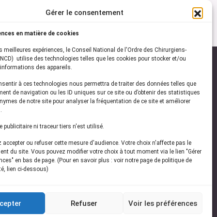
Gérer le consentement
ences en matière de cookies
es meilleures expériences, le Conseil National de l'Ordre des Chirurgiens-
NCD) utilise des technologies telles que les cookies pour stocker et/ou
informations des appareils.
onsentir à ces technologies nous permettra de traiter des données telles que
ez-vous à notre
newsletter
ent de navigation ou les ID uniques sur ce site ou d’obtenir des statistiques
ymes de notre site pour analyser la fréquentation de ce site et améliorer
vez les dernières actualités de l'ONCD
.
publicitaire ni traceur tiers n'est utilisé.
accepter ou refuser cette mesure d'audience. Votre choix n'affecte pas le
nt du site. Vous pouvez modifier votre choix à tout moment via le lien "Gérer
ces" en bas de page. (Pour en savoir plus : voir notre page de politique de
té, lien ci-dessous)
Restez connecté
cepter
Refuser
Voir les préférences