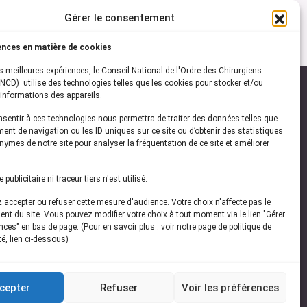
Gérer le consentement
ences en matière de cookies
es meilleures expériences, le Conseil National de l'Ordre des Chirurgiens-
NCD) utilise des technologies telles que les cookies pour stocker et/ou
informations des appareils.
onsentir à ces technologies nous permettra de traiter des données telles que
ez-vous à notre
newsletter
ent de navigation ou les ID uniques sur ce site ou d’obtenir des statistiques
ymes de notre site pour analyser la fréquentation de ce site et améliorer
vez les dernières actualités de l'ONCD
.
publicitaire ni traceur tiers n'est utilisé.
accepter ou refuser cette mesure d'audience. Votre choix n'affecte pas le
nt du site. Vous pouvez modifier votre choix à tout moment via le lien "Gérer
ces" en bas de page. (Pour en savoir plus : voir notre page de politique de
té, lien ci-dessous)
Restez connecté
cepter
Refuser
Voir les préférences