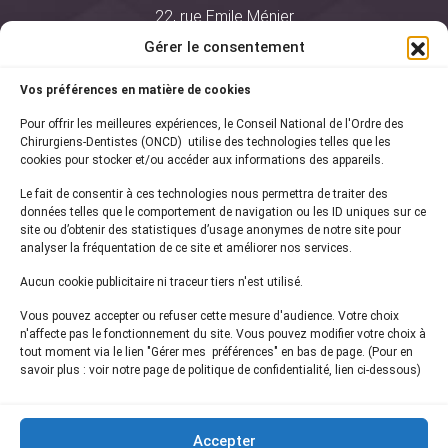
22, rue Emile Ménier
BP 2016
Gérer le consentement
75761 Paris Cedex 16
Vos préférences en matière de cookies
01 44 34 78 80
Pour offrir les meilleures expériences, le Conseil National de l'Ordre des
courrier@oncd.org
Chirurgiens-Dentistes (ONCD) utilise des technologies telles que les
cookies pour stocker et/ou accéder aux informations des appareils.
Le fait de consentir à ces technologies nous permettra de traiter des
Actualités
données telles que le comportement de navigation ou les ID uniques sur ce
Presse
site ou d’obtenir des statistiques d’usage anonymes de notre site pour
Informations légales
analyser la fréquentation de ce site et améliorer nos services.
Plan du site
Aucun cookie publicitaire ni traceur tiers n'est utilisé.
Nous contacter
Vous pouvez accepter ou refuser cette mesure d'audience. Votre choix
n'affecte pas le fonctionnement du site. Vous pouvez modifier votre choix à
tout moment via le lien "Gérer mes préférences" en bas de page. (Pour en
Inscrivez-vous à notre
newsletter
savoir plus : voir notre page de politique de confidentialité, lien ci-dessous)
et recevez les dernières actualités de l'ONCD
Accepter