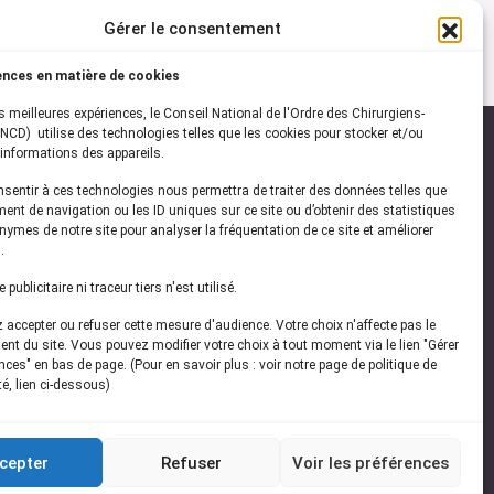
Gérer le consentement
ences en matière de cookies
es meilleures expériences, le Conseil National de l'Ordre des Chirurgiens-
NCD) utilise des technologies telles que les cookies pour stocker et/ou
informations des appareils.
onsentir à ces technologies nous permettra de traiter des données telles que
ez-vous à notre
newsletter
ent de navigation ou les ID uniques sur ce site ou d’obtenir des statistiques
ymes de notre site pour analyser la fréquentation de ce site et améliorer
vez les dernières actualités de l'ONCD
.
publicitaire ni traceur tiers n'est utilisé.
accepter ou refuser cette mesure d'audience. Votre choix n'affecte pas le
nt du site. Vous pouvez modifier votre choix à tout moment via le lien "Gérer
ces" en bas de page. (Pour en savoir plus : voir notre page de politique de
té, lien ci-dessous)
Restez connecté
cepter
Refuser
Voir les préférences