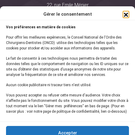
22, rue Emile Ménier
BP 2016
Gérer le consentement
75761 Paris Cedex 16
Vos préférences en matière de cookies
01 44 34 78 80
Pour offrir les meilleures expériences, le Conseil National de l'Ordre des
courrier@oncd.org
Chirurgiens-Dentistes (ONCD) utilise des technologies telles que les
cookies pour stocker et/ou accéder aux informations des appareils.
Le fait de consentir à ces technologies nous permettra de traiter des
Actualités
données telles que le comportement de navigation ou les ID uniques sur ce
Presse
site ou d’obtenir des statistiques d’usage anonymes de notre site pour
Informations légales
analyser la fréquentation de ce site et améliorer nos services.
Plan du site
Aucun cookie publicitaire ni traceur tiers n'est utilisé.
Nous contacter
Vous pouvez accepter ou refuser cette mesure d'audience. Votre choix
n'affecte pas le fonctionnement du site. Vous pouvez modifier votre choix à
tout moment via le lien "Gérer mes préférences" en bas de page. (Pour en
Inscrivez-vous à notre
newsletter
savoir plus : voir notre page de politique de confidentialité, lien ci-dessous)
et recevez les dernières actualités de l'ONCD
Accepter