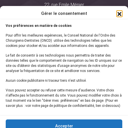
22, rue Emile Ménier
BP 2016
Gérer le consentement
75761 Paris Cedex 16
Vos préférences en matière de cookies
01 44 34 78 80
Pour offrir les meilleures expériences, le Conseil National de l'Ordre des
courrier@oncd.org
Chirurgiens-Dentistes (ONCD) utilise des technologies telles que les
cookies pour stocker et/ou accéder aux informations des appareils.
Le fait de consentir à ces technologies nous permettra de traiter des
Actualités
données telles que le comportement de navigation ou les ID uniques sur ce
Presse
site ou d’obtenir des statistiques d’usage anonymes de notre site pour
Informations légales
analyser la fréquentation de ce site et améliorer nos services.
Plan du site
Aucun cookie publicitaire ni traceur tiers n'est utilisé.
Nous contacter
Vous pouvez accepter ou refuser cette mesure d'audience. Votre choix
n'affecte pas le fonctionnement du site. Vous pouvez modifier votre choix à
tout moment via le lien "Gérer mes préférences" en bas de page. (Pour en
Inscrivez-vous à notre
newsletter
savoir plus : voir notre page de politique de confidentialité, lien ci-dessous)
et recevez les dernières actualités de l'ONCD
Accepter