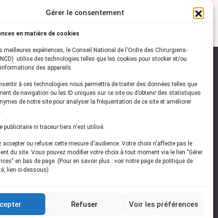
Gérer le consentement
ences en matière de cookies
es meilleures expériences, le Conseil National de l'Ordre des Chirurgiens-
NCD) utilise des technologies telles que les cookies pour stocker et/ou
informations des appareils.
onsentir à ces technologies nous permettra de traiter des données telles que
ez-vous à notre
newsletter
ent de navigation ou les ID uniques sur ce site ou d’obtenir des statistiques
ymes de notre site pour analyser la fréquentation de ce site et améliorer
vez les dernières actualités de l'ONCD
.
publicitaire ni traceur tiers n'est utilisé.
accepter ou refuser cette mesure d'audience. Votre choix n'affecte pas le
nt du site. Vous pouvez modifier votre choix à tout moment via le lien "Gérer
ces" en bas de page. (Pour en savoir plus : voir notre page de politique de
té, lien ci-dessous)
Restez connecté
cepter
Refuser
Voir les préférences