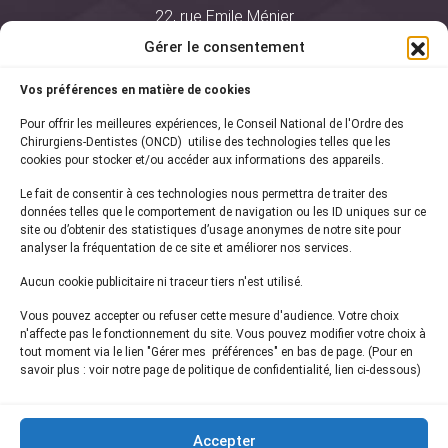
22, rue Emile Ménier
BP 2016
Gérer le consentement
75761 Paris Cedex 16
Vos préférences en matière de cookies
01 44 34 78 80
Pour offrir les meilleures expériences, le Conseil National de l'Ordre des
courrier@oncd.org
Chirurgiens-Dentistes (ONCD) utilise des technologies telles que les
cookies pour stocker et/ou accéder aux informations des appareils.
Le fait de consentir à ces technologies nous permettra de traiter des
Actualités
données telles que le comportement de navigation ou les ID uniques sur ce
Presse
site ou d’obtenir des statistiques d’usage anonymes de notre site pour
Informations légales
analyser la fréquentation de ce site et améliorer nos services.
Plan du site
Aucun cookie publicitaire ni traceur tiers n'est utilisé.
Nous contacter
Vous pouvez accepter ou refuser cette mesure d'audience. Votre choix
n'affecte pas le fonctionnement du site. Vous pouvez modifier votre choix à
tout moment via le lien "Gérer mes préférences" en bas de page. (Pour en
Inscrivez-vous à notre
newsletter
savoir plus : voir notre page de politique de confidentialité, lien ci-dessous)
et recevez les dernières actualités de l'ONCD
Accepter