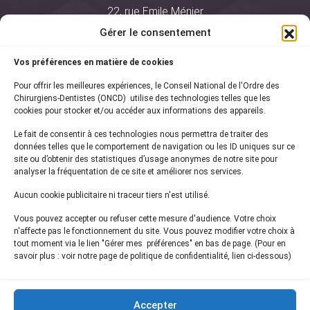
22, rue Emile Ménier
BP 2016
Gérer le consentement
75761 Paris Cedex 16
Vos préférences en matière de cookies
01 44 34 78 80
Pour offrir les meilleures expériences, le Conseil National de l'Ordre des
courrier@oncd.org
Chirurgiens-Dentistes (ONCD) utilise des technologies telles que les
cookies pour stocker et/ou accéder aux informations des appareils.
Le fait de consentir à ces technologies nous permettra de traiter des
Actualités
données telles que le comportement de navigation ou les ID uniques sur ce
Presse
site ou d’obtenir des statistiques d’usage anonymes de notre site pour
Informations légales
analyser la fréquentation de ce site et améliorer nos services.
Plan du site
Aucun cookie publicitaire ni traceur tiers n'est utilisé.
Nous contacter
Vous pouvez accepter ou refuser cette mesure d'audience. Votre choix
n'affecte pas le fonctionnement du site. Vous pouvez modifier votre choix à
tout moment via le lien "Gérer mes préférences" en bas de page. (Pour en
Inscrivez-vous à notre
newsletter
savoir plus : voir notre page de politique de confidentialité, lien ci-dessous)
et recevez les dernières actualités de l'ONCD
Accepter