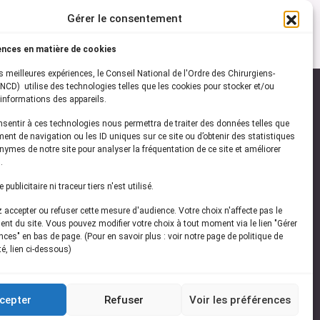
Gérer le consentement
ences en matière de cookies
es meilleures expériences, le Conseil National de l'Ordre des Chirurgiens-
NCD) utilise des technologies telles que les cookies pour stocker et/ou
informations des appareils.
onsentir à ces technologies nous permettra de traiter des données telles que
ez-vous à notre
newsletter
ent de navigation ou les ID uniques sur ce site ou d’obtenir des statistiques
ymes de notre site pour analyser la fréquentation de ce site et améliorer
vez les dernières actualités de l'ONCD
.
publicitaire ni traceur tiers n'est utilisé.
accepter ou refuser cette mesure d'audience. Votre choix n'affecte pas le
nt du site. Vous pouvez modifier votre choix à tout moment via le lien "Gérer
ces" en bas de page. (Pour en savoir plus : voir notre page de politique de
té, lien ci-dessous)
Restez connecté
cepter
Refuser
Voir les préférences