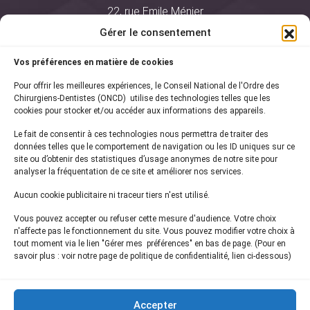
22, rue Emile Ménier
BP 2016
Gérer le consentement
75761 Paris Cedex 16
Vos préférences en matière de cookies
01 44 34 78 80
Pour offrir les meilleures expériences, le Conseil National de l'Ordre des
courrier@oncd.org
Chirurgiens-Dentistes (ONCD) utilise des technologies telles que les
cookies pour stocker et/ou accéder aux informations des appareils.
Le fait de consentir à ces technologies nous permettra de traiter des
Actualités
données telles que le comportement de navigation ou les ID uniques sur ce
Presse
site ou d’obtenir des statistiques d’usage anonymes de notre site pour
Informations légales
analyser la fréquentation de ce site et améliorer nos services.
Plan du site
Aucun cookie publicitaire ni traceur tiers n'est utilisé.
Nous contacter
Vous pouvez accepter ou refuser cette mesure d'audience. Votre choix
n'affecte pas le fonctionnement du site. Vous pouvez modifier votre choix à
tout moment via le lien "Gérer mes préférences" en bas de page. (Pour en
Inscrivez-vous à notre
newsletter
savoir plus : voir notre page de politique de confidentialité, lien ci-dessous)
et recevez les dernières actualités de l'ONCD
Accepter