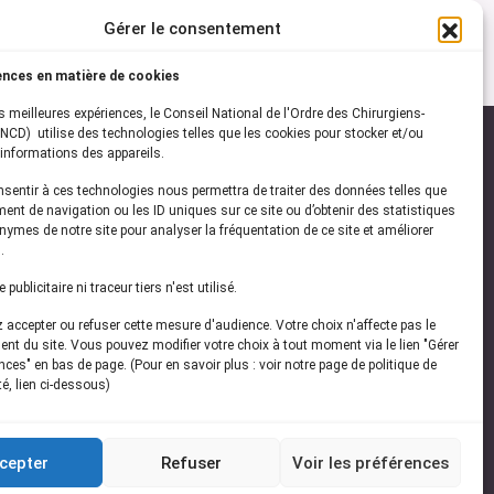
Gérer le consentement
ences en matière de cookies
es meilleures expériences, le Conseil National de l'Ordre des Chirurgiens-
NCD) utilise des technologies telles que les cookies pour stocker et/ou
informations des appareils.
onsentir à ces technologies nous permettra de traiter des données telles que
ez-vous à notre
newsletter
ent de navigation ou les ID uniques sur ce site ou d’obtenir des statistiques
ymes de notre site pour analyser la fréquentation de ce site et améliorer
vez les dernières actualités de l'ONCD
.
publicitaire ni traceur tiers n'est utilisé.
accepter ou refuser cette mesure d'audience. Votre choix n'affecte pas le
nt du site. Vous pouvez modifier votre choix à tout moment via le lien "Gérer
ces" en bas de page. (Pour en savoir plus : voir notre page de politique de
té, lien ci-dessous)
Restez connecté
cepter
Refuser
Voir les préférences