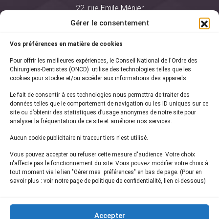
22, rue Emile Ménier
BP 2016
Gérer le consentement
75761 Paris Cedex 16
Vos préférences en matière de cookies
01 44 34 78 80
Pour offrir les meilleures expériences, le Conseil National de l'Ordre des
courrier@oncd.org
Chirurgiens-Dentistes (ONCD) utilise des technologies telles que les
cookies pour stocker et/ou accéder aux informations des appareils.
Le fait de consentir à ces technologies nous permettra de traiter des
Actualités
données telles que le comportement de navigation ou les ID uniques sur ce
Presse
site ou d’obtenir des statistiques d’usage anonymes de notre site pour
Informations légales
analyser la fréquentation de ce site et améliorer nos services.
Plan du site
Aucun cookie publicitaire ni traceur tiers n'est utilisé.
Nous contacter
Vous pouvez accepter ou refuser cette mesure d'audience. Votre choix
n'affecte pas le fonctionnement du site. Vous pouvez modifier votre choix à
tout moment via le lien "Gérer mes préférences" en bas de page. (Pour en
Inscrivez-vous à notre
newsletter
savoir plus : voir notre page de politique de confidentialité, lien ci-dessous)
et recevez les dernières actualités de l'ONCD
Accepter