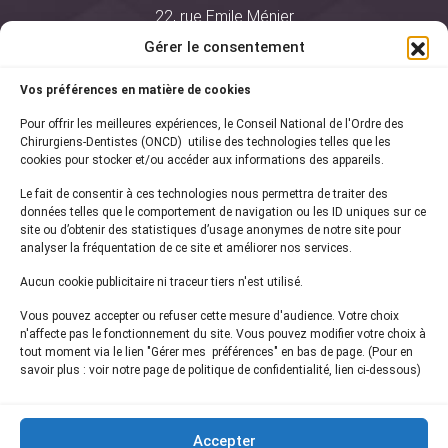
22, rue Emile Ménier
BP 2016
Gérer le consentement
75761 Paris Cedex 16
Vos préférences en matière de cookies
01 44 34 78 80
Pour offrir les meilleures expériences, le Conseil National de l'Ordre des
courrier@oncd.org
Chirurgiens-Dentistes (ONCD) utilise des technologies telles que les
cookies pour stocker et/ou accéder aux informations des appareils.
Le fait de consentir à ces technologies nous permettra de traiter des
Actualités
données telles que le comportement de navigation ou les ID uniques sur ce
Presse
site ou d’obtenir des statistiques d’usage anonymes de notre site pour
Informations légales
analyser la fréquentation de ce site et améliorer nos services.
Plan du site
Aucun cookie publicitaire ni traceur tiers n'est utilisé.
Nous contacter
Vous pouvez accepter ou refuser cette mesure d'audience. Votre choix
n'affecte pas le fonctionnement du site. Vous pouvez modifier votre choix à
tout moment via le lien "Gérer mes préférences" en bas de page. (Pour en
Inscrivez-vous à notre
newsletter
savoir plus : voir notre page de politique de confidentialité, lien ci-dessous)
et recevez les dernières actualités de l'ONCD
Accepter