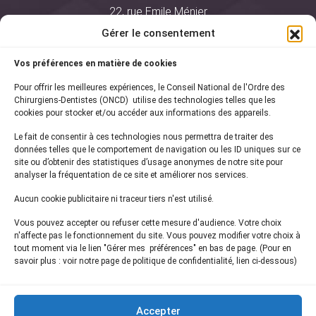
22, rue Emile Ménier
BP 2016
Gérer le consentement
75761 Paris Cedex 16
Vos préférences en matière de cookies
01 44 34 78 80
Pour offrir les meilleures expériences, le Conseil National de l'Ordre des
courrier@oncd.org
Chirurgiens-Dentistes (ONCD) utilise des technologies telles que les
cookies pour stocker et/ou accéder aux informations des appareils.
Le fait de consentir à ces technologies nous permettra de traiter des
Actualités
données telles que le comportement de navigation ou les ID uniques sur ce
Presse
site ou d’obtenir des statistiques d’usage anonymes de notre site pour
Informations légales
analyser la fréquentation de ce site et améliorer nos services.
Plan du site
Aucun cookie publicitaire ni traceur tiers n'est utilisé.
Nous contacter
Vous pouvez accepter ou refuser cette mesure d'audience. Votre choix
n'affecte pas le fonctionnement du site. Vous pouvez modifier votre choix à
tout moment via le lien "Gérer mes préférences" en bas de page. (Pour en
Inscrivez-vous à notre
newsletter
savoir plus : voir notre page de politique de confidentialité, lien ci-dessous)
et recevez les dernières actualités de l'ONCD
Accepter