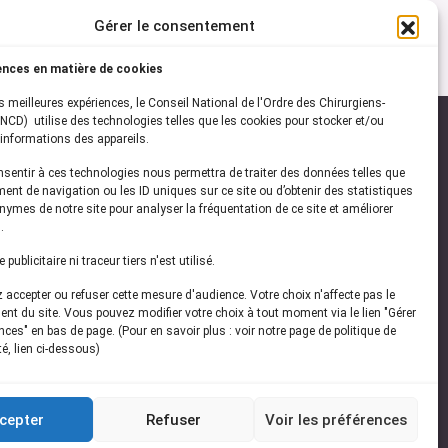
Gérer le consentement
ences en matière de cookies
es meilleures expériences, le Conseil National de l'Ordre des Chirurgiens-
NCD) utilise des technologies telles que les cookies pour stocker et/ou
informations des appareils.
onsentir à ces technologies nous permettra de traiter des données telles que
ez-vous à notre
newsletter
ent de navigation ou les ID uniques sur ce site ou d’obtenir des statistiques
ymes de notre site pour analyser la fréquentation de ce site et améliorer
vez les dernières actualités de l'ONCD
.
publicitaire ni traceur tiers n'est utilisé.
accepter ou refuser cette mesure d'audience. Votre choix n'affecte pas le
nt du site. Vous pouvez modifier votre choix à tout moment via le lien "Gérer
ces" en bas de page. (Pour en savoir plus : voir notre page de politique de
té, lien ci-dessous)
Restez connecté
cepter
Refuser
Voir les préférences