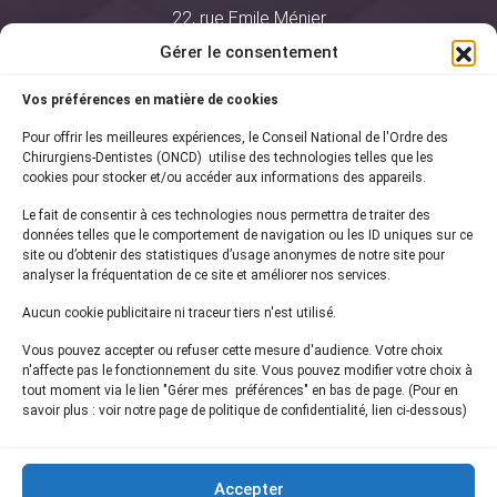
22, rue Emile Ménier
BP 2016
Gérer le consentement
75761 Paris Cedex 16
Vos préférences en matière de cookies
01 44 34 78 80
Pour offrir les meilleures expériences, le Conseil National de l'Ordre des
courrier@oncd.org
Chirurgiens-Dentistes (ONCD) utilise des technologies telles que les
cookies pour stocker et/ou accéder aux informations des appareils.
Le fait de consentir à ces technologies nous permettra de traiter des
Actualités
données telles que le comportement de navigation ou les ID uniques sur ce
Presse
site ou d’obtenir des statistiques d’usage anonymes de notre site pour
Informations légales
analyser la fréquentation de ce site et améliorer nos services.
Plan du site
Aucun cookie publicitaire ni traceur tiers n'est utilisé.
Nous contacter
Vous pouvez accepter ou refuser cette mesure d'audience. Votre choix
n'affecte pas le fonctionnement du site. Vous pouvez modifier votre choix à
tout moment via le lien "Gérer mes préférences" en bas de page. (Pour en
Inscrivez-vous à notre
newsletter
savoir plus : voir notre page de politique de confidentialité, lien ci-dessous)
et recevez les dernières actualités de l'ONCD
Accepter