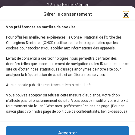
22, rue Emile Ménier
BP 2016
Gérer le consentement
75761 Paris Cedex 16
Vos préférences en matière de cookies
01 44 34 78 80
Pour offrir les meilleures expériences, le Conseil National de l'Ordre des
courrier@oncd.org
Chirurgiens-Dentistes (ONCD) utilise des technologies telles que les
cookies pour stocker et/ou accéder aux informations des appareils.
Le fait de consentir à ces technologies nous permettra de traiter des
Actualités
données telles que le comportement de navigation ou les ID uniques sur ce
Presse
site ou d’obtenir des statistiques d’usage anonymes de notre site pour
Informations légales
analyser la fréquentation de ce site et améliorer nos services.
Plan du site
Aucun cookie publicitaire ni traceur tiers n'est utilisé.
Nous contacter
Vous pouvez accepter ou refuser cette mesure d'audience. Votre choix
n'affecte pas le fonctionnement du site. Vous pouvez modifier votre choix à
tout moment via le lien "Gérer mes préférences" en bas de page. (Pour en
Inscrivez-vous à notre
newsletter
savoir plus : voir notre page de politique de confidentialité, lien ci-dessous)
et recevez les dernières actualités de l'ONCD
Accepter