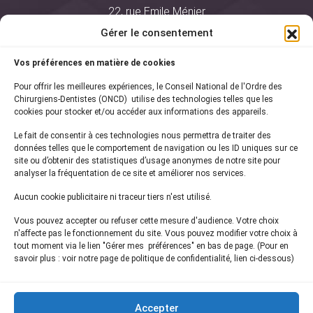
22, rue Emile Ménier
BP 2016
Gérer le consentement
75761 Paris Cedex 16
Vos préférences en matière de cookies
01 44 34 78 80
Pour offrir les meilleures expériences, le Conseil National de l'Ordre des
courrier@oncd.org
Chirurgiens-Dentistes (ONCD) utilise des technologies telles que les
cookies pour stocker et/ou accéder aux informations des appareils.
Le fait de consentir à ces technologies nous permettra de traiter des
Actualités
données telles que le comportement de navigation ou les ID uniques sur ce
Presse
site ou d’obtenir des statistiques d’usage anonymes de notre site pour
Informations légales
analyser la fréquentation de ce site et améliorer nos services.
Plan du site
Aucun cookie publicitaire ni traceur tiers n'est utilisé.
Nous contacter
Vous pouvez accepter ou refuser cette mesure d'audience. Votre choix
n'affecte pas le fonctionnement du site. Vous pouvez modifier votre choix à
tout moment via le lien "Gérer mes préférences" en bas de page. (Pour en
Inscrivez-vous à notre
newsletter
savoir plus : voir notre page de politique de confidentialité, lien ci-dessous)
et recevez les dernières actualités de l'ONCD
Accepter