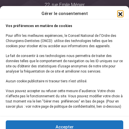
22, rue Emile Ménier
BP 2016
Gérer le consentement
75761 Paris Cedex 16
Vos préférences en matière de cookies
01 44 34 78 80
Pour offrir les meilleures expériences, le Conseil National de l'Ordre des
courrier@oncd.org
Chirurgiens-Dentistes (ONCD) utilise des technologies telles que les
cookies pour stocker et/ou accéder aux informations des appareils.
Le fait de consentir à ces technologies nous permettra de traiter des
Actualités
données telles que le comportement de navigation ou les ID uniques sur ce
Presse
site ou d’obtenir des statistiques d’usage anonymes de notre site pour
Informations légales
analyser la fréquentation de ce site et améliorer nos services.
Plan du site
Aucun cookie publicitaire ni traceur tiers n'est utilisé.
Nous contacter
Vous pouvez accepter ou refuser cette mesure d'audience. Votre choix
n'affecte pas le fonctionnement du site. Vous pouvez modifier votre choix à
tout moment via le lien "Gérer mes préférences" en bas de page. (Pour en
Inscrivez-vous à notre
newsletter
savoir plus : voir notre page de politique de confidentialité, lien ci-dessous)
et recevez les dernières actualités de l'ONCD
Accepter