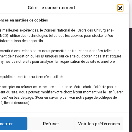
Gérer le consentement
ences en matière de cookies
es meilleures expériences, le Conseil National de l'Ordre des Chirurgiens-
NCD) utilise des technologies telles que les cookies pour stocker et/ou
informations des appareils.
onsentir à ces technologies nous permettra de traiter des données telles que
ez-vous à notre
newsletter
ent de navigation ou les ID uniques sur ce site ou d’obtenir des statistiques
ymes de notre site pour analyser la fréquentation de ce site et améliorer
vez les dernières actualités de l'ONCD
.
publicitaire ni traceur tiers n'est utilisé.
accepter ou refuser cette mesure d'audience. Votre choix n'affecte pas le
nt du site. Vous pouvez modifier votre choix à tout moment via le lien "Gérer
ces" en bas de page. (Pour en savoir plus : voir notre page de politique de
té, lien ci-dessous)
Restez connecté
cepter
Refuser
Voir les préférences