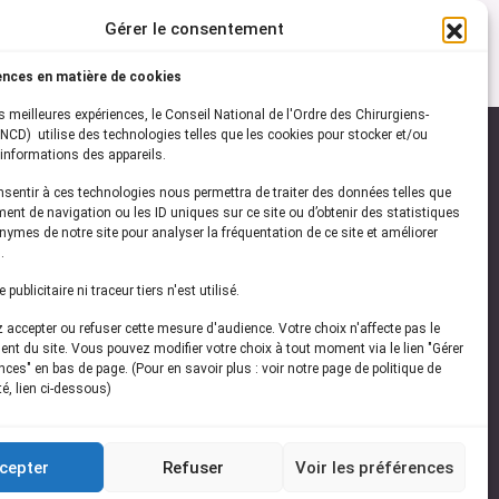
Gérer le consentement
ences en matière de cookies
es meilleures expériences, le Conseil National de l'Ordre des Chirurgiens-
NCD) utilise des technologies telles que les cookies pour stocker et/ou
informations des appareils.
onsentir à ces technologies nous permettra de traiter des données telles que
ez-vous à notre
newsletter
ent de navigation ou les ID uniques sur ce site ou d’obtenir des statistiques
ymes de notre site pour analyser la fréquentation de ce site et améliorer
vez les dernières actualités de l'ONCD
.
publicitaire ni traceur tiers n'est utilisé.
accepter ou refuser cette mesure d'audience. Votre choix n'affecte pas le
nt du site. Vous pouvez modifier votre choix à tout moment via le lien "Gérer
ces" en bas de page. (Pour en savoir plus : voir notre page de politique de
té, lien ci-dessous)
Restez connecté
cepter
Refuser
Voir les préférences