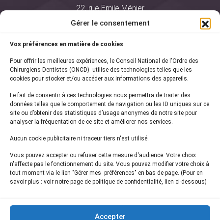
22, rue Emile Ménier
BP 2016
Gérer le consentement
75761 Paris Cedex 16
Vos préférences en matière de cookies
01 44 34 78 80
Pour offrir les meilleures expériences, le Conseil National de l'Ordre des
courrier@oncd.org
Chirurgiens-Dentistes (ONCD) utilise des technologies telles que les
cookies pour stocker et/ou accéder aux informations des appareils.
Le fait de consentir à ces technologies nous permettra de traiter des
Actualités
données telles que le comportement de navigation ou les ID uniques sur ce
Presse
site ou d’obtenir des statistiques d’usage anonymes de notre site pour
Informations légales
analyser la fréquentation de ce site et améliorer nos services.
Plan du site
Aucun cookie publicitaire ni traceur tiers n'est utilisé.
Nous contacter
Vous pouvez accepter ou refuser cette mesure d'audience. Votre choix
n'affecte pas le fonctionnement du site. Vous pouvez modifier votre choix à
tout moment via le lien "Gérer mes préférences" en bas de page. (Pour en
Inscrivez-vous à notre
newsletter
savoir plus : voir notre page de politique de confidentialité, lien ci-dessous)
et recevez les dernières actualités de l'ONCD
Accepter