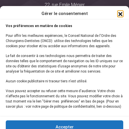
22, rue Emile Ménier
BP 2016
Gérer le consentement
75761 Paris Cedex 16
Vos préférences en matière de cookies
01 44 34 78 80
Pour offrir les meilleures expériences, le Conseil National de l'Ordre des
courrier@oncd.org
Chirurgiens-Dentistes (ONCD) utilise des technologies telles que les
cookies pour stocker et/ou accéder aux informations des appareils.
Le fait de consentir à ces technologies nous permettra de traiter des
Actualités
données telles que le comportement de navigation ou les ID uniques sur ce
Presse
site ou d’obtenir des statistiques d’usage anonymes de notre site pour
Informations légales
analyser la fréquentation de ce site et améliorer nos services.
Plan du site
Aucun cookie publicitaire ni traceur tiers n'est utilisé.
Nous contacter
Vous pouvez accepter ou refuser cette mesure d'audience. Votre choix
n'affecte pas le fonctionnement du site. Vous pouvez modifier votre choix à
tout moment via le lien "Gérer mes préférences" en bas de page. (Pour en
Inscrivez-vous à notre
newsletter
savoir plus : voir notre page de politique de confidentialité, lien ci-dessous)
et recevez les dernières actualités de l'ONCD
Accepter